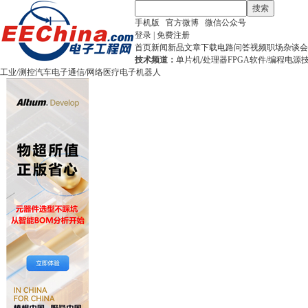
搜索
手机版
官方微博
微信公众号
登录
|
免费注册
首页
新闻
新品
文章
下载
电路
问答
视频
职场
杂谈
会
技术频道：
单片机/处理器
FPGA
软件/编程
电源
工业/测控
汽车电子
通信/网络
医疗电子
机器人