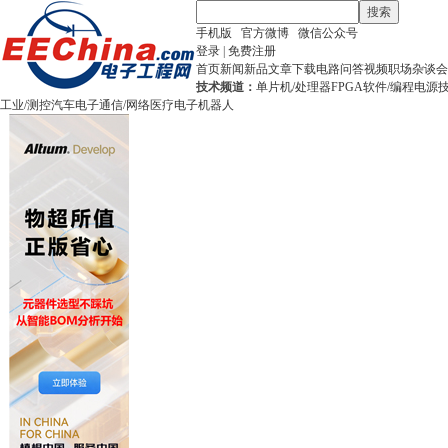
搜索
手机版
官方微博
微信公众号
登录
|
免费注册
首页
新闻
新品
文章
下载
电路
问答
视频
职场
杂谈
会
技术频道：
单片机/处理器
FPGA
软件/编程
电源
工业/测控
汽车电子
通信/网络
医疗电子
机器人