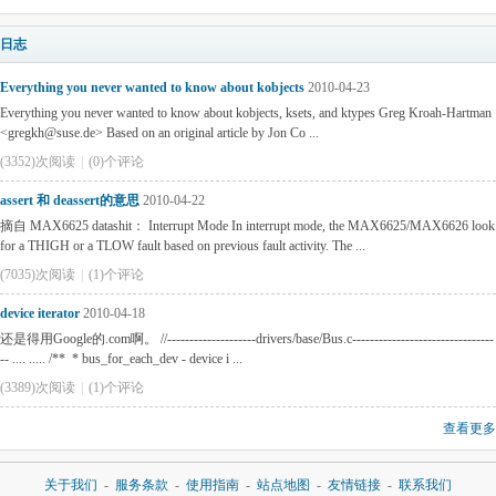
日志
Everything you never wanted to know about kobjects
2010-04-23
Everything you never wanted to know about kobjects, ksets, and ktypes Greg Kroah-Hartman
<gregkh@suse.de> Based on an original article by Jon Co ...
(3352)次阅读
|
(0)个评论
assert 和 deassert的意思
2010-04-22
摘自 MAX6625 datashit： Interrupt Mode In interrupt mode, the MAX6625/MAX6626 look
for a THIGH or a TLOW fault based on previous fault activity. The ...
(7035)次阅读
|
(1)个评论
device iterator
2010-04-18
还是得用Google的.com啊。 //--------------------drivers/base/Bus.c--------------------------------
-- .... ..... /** * bus_for_each_dev - device i ...
(3389)次阅读
|
(1)个评论
查看更多
关于我们
-
服务条款
-
使用指南
-
站点地图
-
友情链接
-
联系我们