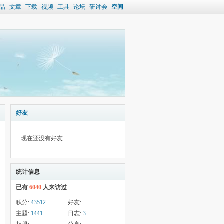
品
文章
下载
视频
工具
论坛
研讨会
空间
好友
现在还没有好友
统计信息
已有
6040
人来访过
积分:
43512
好友:
--
主题:
1441
日志:
3