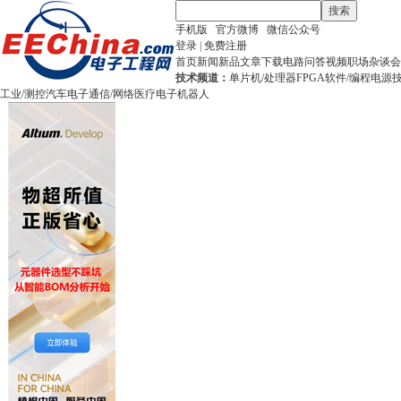
搜索
手机版
官方微博
微信公众号
登录
|
免费注册
首页
新闻
新品
文章
下载
电路
问答
视频
职场
杂谈
会
技术频道：
单片机/处理器
FPGA
软件/编程
电源
工业/测控
汽车电子
通信/网络
医疗电子
机器人