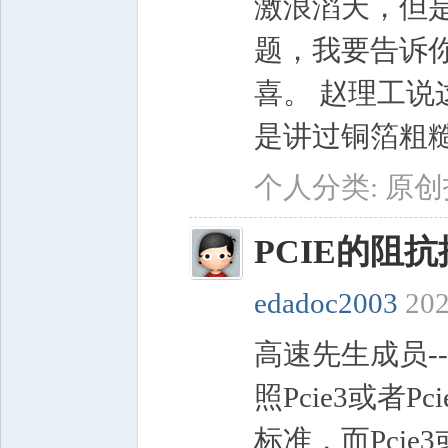
激浪滔天，但
题，我要告诉
喜。 赵理工说
是讲过铜箔粗糙度
个人分类:
原创
PCIE的阻
edadoc2003
202
高速先生成员-
照Pcie3或者
标准，而Pcie