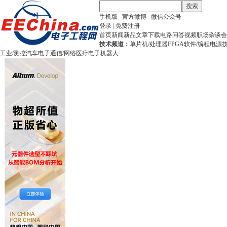
搜索
手机版
官方微博
微信公众号
登录
|
免费注册
首页
新闻
新品
文章
下载
电路
问答
视频
职场
杂谈
会
技术频道：
单片机/处理器
FPGA
软件/编程
电源
工业/测控
汽车电子
通信/网络
医疗电子
机器人