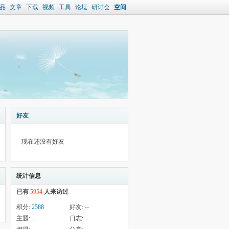
品
文章
下载
视频
工具
论坛
研讨会
空间
好友
现在还没有好友
统计信息
已有
5954
人来访过
积分:
2588
好友:
--
主题:
--
日志:
--