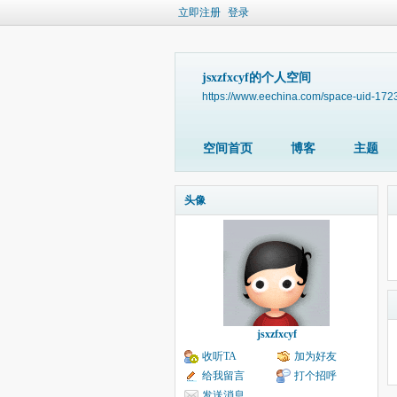
立即注册
登录
jsxzfxcyf的个人空间
https://www.eechina.com/space-uid-172
空间首页
博客
主题
头像
jsxzfxcyf
收听TA
加为好友
给我留言
打个招呼
发送消息