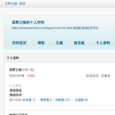
立即注册
登录
原野之狼的个人空间
https://www.eechina.com/space-uid-36.html
[收藏]
[复制]
[RSS]
空间首页
博客
主题
留言板
个人资料
个人资料
原野之狼
(UID: 36)
空间访问量
13981
邮箱状态
已验证
个人签名
相信朋友
相信伙伴
统计信息
好友数 71
|
博客数 9
|
回帖数 311
|
主题数 44