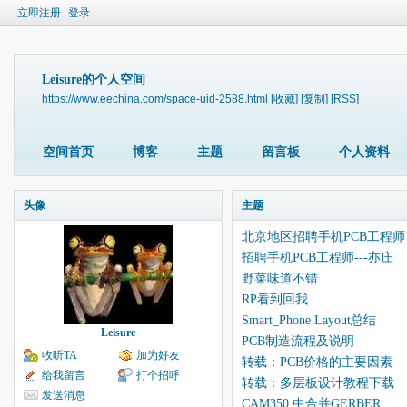
立即注册
登录
Leisure的个人空间
https://www.eechina.com/space-uid-2588.html
[收藏]
[复制]
[RSS]
空间首页
博客
主题
留言板
个人资料
头像
主题
北京地区招聘手机PCB工程师
招聘手机PCB工程师---亦庄
野菜味道不错
RP看到回我
Smart_Phone Layout总结
Leisure
PCB制造流程及说明
收听TA
加为好友
转载：PCB价格的主要因素
给我留言
打个招呼
转载：多层板设计教程下载
发送消息
CAM350 中合并GERBER