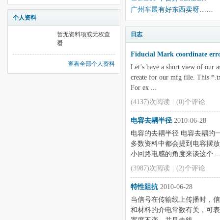
广州车展有好东西卖呀……
个人资料
暂无资料项或无权查
日志
看
Fiducial Mark coordinate err
查看全部个人资料
Let’s have a short view of our 
create for our mfg file. This *.t
For ex ...
(4137)次阅读
|
(0)个评论
电容去耦半径
2010-06-28
电容的去耦半径 电容去耦的
多数资料中都会提到电容摆放
小回路电感的角度来谈这个 ..
(3987)次阅读
|
(2)个评论
特性阻抗
2010-06-28
当信号在传输线上传播时，信
和材料的介电常数有关，可表示