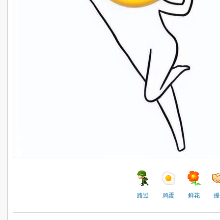
路过
鸡蛋
鲜花
握