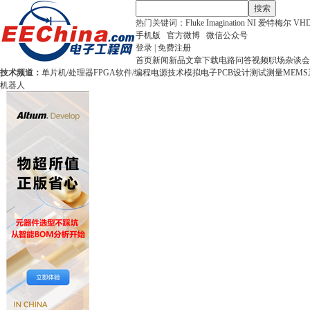
搜索
热门关键词：
Fluke
Imagination
NI
爱特梅尔
VH
手机版
官方微博
微信公众号
登录
|
免费注册
首页
新闻
新品
文章
下载
电路
问答
视频
职场
杂谈
会
技术频道：
单片机/处理器
FPGA
软件/编程
电源技术
模拟电子
PCB设计
测试测量
MEMS
机器人