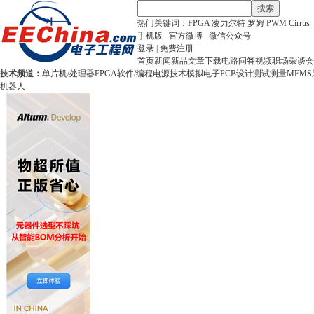
搜索
热门关键词：
FPGA
凌力尔特
罗姆
PWM
Cirrus
手机版
官方微博
微信公众号
登录
|
免费注册
首页
新闻
新品
文章
下载
电路
问答
视频
职场
杂谈
会
技术频道：
单片机/处理器
FPGA
软件/编程
电源技术
模拟电子
PCB设计
测试测量
MEMS
机器人