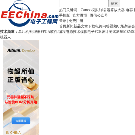
搜索
热门关键词：
Cortex
模拟前端
运算放大器
电容
手机版
官方微博
微信公众号
登录
|
免费注册
首页
新闻
新品
文章
下载
电路
问答
视频
职场
杂谈
会
技术频道：
单片机/处理器
FPGA
软件/编程
电源技术
模拟电子
PCB设计
测试测量
MEMS
机器人