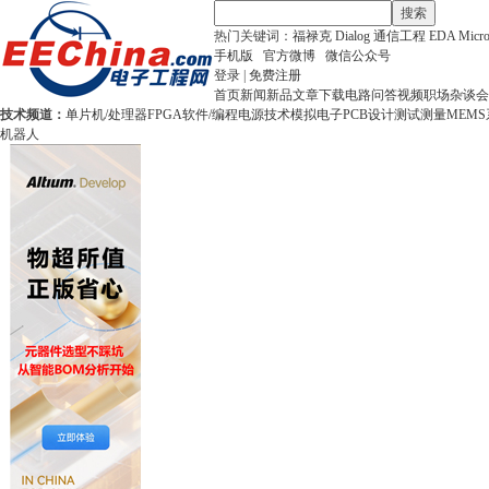
搜索
热门关键词：
福禄克
Dialog
通信工程
EDA
Micr
手机版
官方微博
微信公众号
登录
|
免费注册
首页
新闻
新品
文章
下载
电路
问答
视频
职场
杂谈
会
技术频道：
单片机/处理器
FPGA
软件/编程
电源技术
模拟电子
PCB设计
测试测量
MEMS
机器人