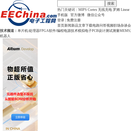
搜索
热门关键词：
MIPS
Cortex
无线充电
罗姆
Linear
手机版
官方微博
微信公众号
登录
|
免费注册
首页
新闻
新品
文章
下载
电路
问答
视频
职场
杂谈
会
技术频道：
单片机/处理器
FPGA
软件/编程
电源技术
模拟电子
PCB设计
测试测量
MEMS
机器人