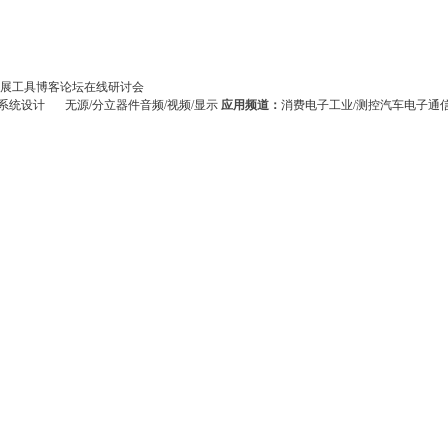
展
工具
博客
论坛
在线研讨会
系统设计
无源/分立器件
音频/视频/显示
应用频道：
消费电子
工业/测控
汽车电子
通