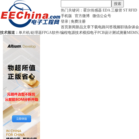
搜索
热门关键词：
霍尔传感器
EDA
三极管
ST
RFID
手机版
官方微博
微信公众号
登录
|
免费注册
首页
新闻
新品
文章
下载
电路
问答
视频
职场
杂谈
会
技术频道：
单片机/处理器
FPGA
软件/编程
电源技术
模拟电子
PCB设计
测试测量
MEMS