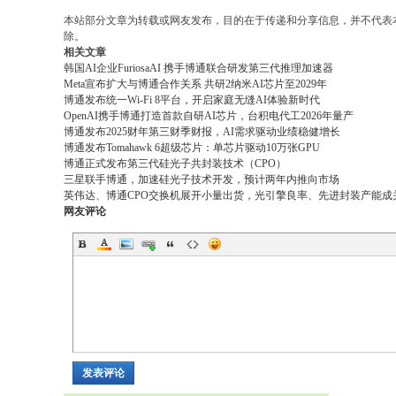
本站部分文章为转载或网友发布，目的在于传递和分享信息，并不代表
除。
相关文章
韩国AI企业FuriosaAI 携手博通联合研发第三代推理加速器
Meta宣布扩大与博通合作关系 共研2纳米AI芯片至2029年
博通发布统一Wi-Fi 8平台，开启家庭无缝AI体验新时代
OpenAI携手博通打造首款自研AI芯片，台积电代工2026年量产
博通发布2025财年第三财季财报，AI需求驱动业绩稳健增长
博通发布Tomahawk 6超级芯片：单芯片驱动10万张GPU
博通正式发布第三代硅光子共封装技术（CPO）
三星联手博通，加速硅光子技术开发，预计两年内推向市场
英伟达、博通CPO交换机展开小量出货，光引擎良率、先进封装产能成
网友评论
发表评论