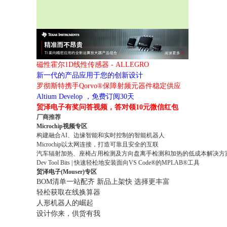
磁性霍尔1D线性传感器 - ALLEGRO
新一代的产品应用于您的创新设计
罗彻斯特携手Qorvo®保障射频元器件稳定供应
Altium Develop ，免费订阅30天
贸泽电子有奖问答视频，答对领10元微信红包
厂商推荐
Microchip视频专区
构建融合AI、边缘智能和实时控制的智能机器人
Microchip以太网连接，打造可靠且安全的互联
汽车辐射加热、座椅占用检测及方向盘离手检测和加热的低成本解决方
Dev Tool Bits | 快速轻松地安装面向VS Code®的MPLAB®工具
贸泽电子(Mouser)专区
BOM清单一站配齐 新品上架快 选择更丰富
轻松获取在线换算器
人形机器人的崛起
设计你来，供货有我