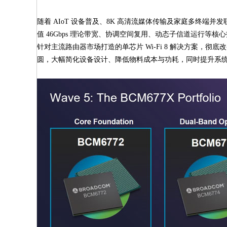
随着 AIoT 设备普及、8K 高清流媒体传输及家庭多终端并发
值 46Gbps 理论带宽、协调空间复用、动态子信道运行
针对主流路由器市场打造的单芯片 Wi-Fi 8 解决方案，彻底
圆，大幅简化设备设计、降低物料成本与功耗，同时提升系