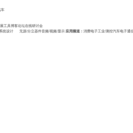
汽车
展
工具
博客
论坛
在线研讨会
系统设计
无源/分立器件
音频/视频/显示
应用频道：
消费电子
工业/测控
汽车电子
通