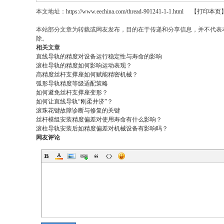
本文地址：
https://www.eechina.com/thread-901241-1-1.html
【打印本页
本站部分文章为转载或网友发布，目的在于传递和分享信息，并不代表
除。
相关文章
直线导轨的精度对设备运行稳定性与寿命的影响
滚柱导轨的精度如何影响运动表现？
高精度丝杆支撑座如何赋能精密机械？
弧形导轨精度等级适配策略
如何避免丝杆支撑座变形？
如何让直线导轨“刚柔并济”？
滚珠花键故障诊断与修复的关键
丝杆模组安装精度偏差对使用寿命有什么影响？
滚柱导轨安装后如精度偏差对机械设备有影响吗？
网友评论