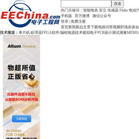
搜索
热门关键词：
智能电表
安立
传感器
Fluke
电动
手机版
官方微博
微信公众号
登录
|
免费注册
首页
新闻
新品
文章
下载
电路
问答
视频
职场
杂谈
会
技术频道：
单片机/处理器
FPGA
软件/编程
电源技术
模拟电子
PCB设计
测试测量
MEMS