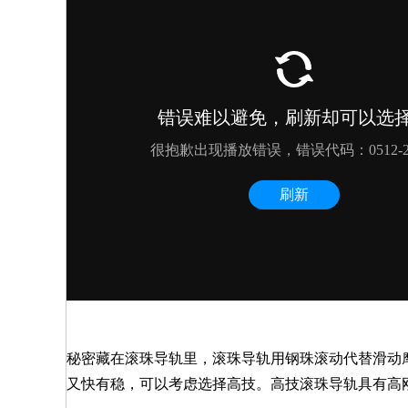
秘密藏在滚珠导轨里，滚珠导轨用钢珠滚动代替滑动
又快有稳，可以考虑选择高技。高技滚珠导轨具有高