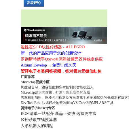
发表评论
磁性霍尔1D线性传感器 - ALLEGRO
新一代的产品应用于您的创新设计
罗彻斯特携手Qorvo®保障射频元器件稳定供应
Altium Develop ，免费订阅30天
贸泽电子有奖问答视频，答对领10元微信红包
厂商推荐
Microchip视频专区
构建融合AI、边缘智能和实时控制的智能机器人
Microchip以太网连接，打造可靠且安全的互联
汽车辐射加热、座椅占用检测及方向盘离手检测和加热的低成本解决方
Dev Tool Bits | 快速轻松地安装面向VS Code®的MPLAB®工具
贸泽电子(Mouser)专区
BOM清单一站配齐 新品上架快 选择更丰富
轻松获取在线换算器
人形机器人的崛起