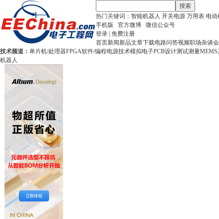
搜索
热门关键词：
智能机器人
开关电源
万用表
电动
手机版
官方微博
微信公众号
登录
|
免费注册
首页
新闻
新品
文章
下载
电路
问答
视频
职场
杂谈
会
技术频道：
单片机/处理器
FPGA
软件/编程
电源技术
模拟电子
PCB设计
测试测量
MEMS
机器人