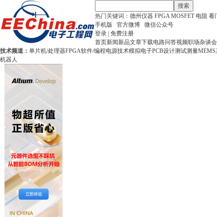
搜索
热门关键词：
德州仪器
FPGA
MOSFET
电阻
看
手机版
官方微博
微信公众号
登录
|
免费注册
首页
新闻
新品
文章
下载
电路
问答
视频
职场
杂谈
会
技术频道：
单片机/处理器
FPGA
软件/编程
电源技术
模拟电子
PCB设计
测试测量
MEMS
机器人