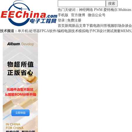
搜索
热门关键词：
神经网络
PWM
爱特梅尔
Multisim
手机版
官方微博
微信公众号
登录
|
免费注册
首页
新闻
新品
文章
下载
电路
问答
视频
职场
杂谈
会
技术频道：
单片机/处理器
FPGA
软件/编程
电源技术
模拟电子
PCB设计
测试测量
MEMS