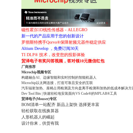
磁性霍尔1D线性传感器 - ALLEGRO
新一代的产品应用于您的创新设计
罗彻斯特携手Qorvo®保障射频元器件稳定供应
Altium Develop ，免费订阅30天
TI DLP® 技术，改变您的投影体验
贸泽电子有奖问答视频，答对领10元微信红包
厂商推荐
Microchip视频专区
构建融合AI、边缘智能和实时控制的智能机器人
Microchip以太网连接，打造可靠且安全的互联
汽车辐射加热、座椅占用检测及方向盘离手检测和加热的低成本解决方
Dev Tool Bits | 快速轻松地安装面向VS Code®的MPLAB®工具
贸泽电子(Mouser)专区
BOM清单一站配齐 新品上架快 选择更丰富
轻松获取在线换算器
人形机器人的崛起
设计你来，供货有我