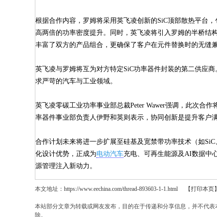
根据合作内容，罗姆将采用英飞凌创新的SiC顶部散热平台，包
高两倍的功率密度提升。同时，英飞凌将引入罗姆的半桥结构SiC模
丰富了双方的产品组合，更确保了客户在元件替换时的无缝
英飞凌与罗姆将互为对方特定SiC功率器件封装的第二供应
求严苛的汽车与工业领域。
英飞凌零碳工业功率事业部总裁Peter Wawer强调，
率器件事业部负责人伊野和英则表示，协同创新是提升客户
合作计划未来将进一步扩展至硅基及宽禁带功率技术（如SiC
化设计优势，正成为
电动汽车
充电、可再生能源及AI数据中
源管理注入新动力。
本文地址：
https://www.eechina.com/thread-893603-1-1.html
【打印本页
本站部分文章为转载或网友发布，目的在于传递和分享信息，并不代表
除。