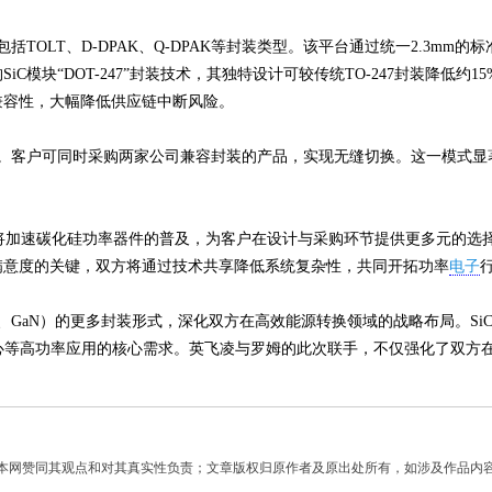
括TOLT、D-DPAK、Q-DPAK等封装类型。该平台通过统一2.3m
块“DOT-247”封装技术，其独特设计可较传统TO-247封装降低约15
兼容性，大幅降低供应链中断风险。
商。客户可同时采购两家公司兼容封装的产品，实现无缝切换。这一模式
此次合作将加速碳化硅功率器件的普及，为客户在设计与采购环节提供更多元
满意度的关键，双方将通过技术共享降低系统复杂性，共同开拓功率
电子
、GaN）的更多封装形式，深化双方在高效能源转换领域的战略布局。S
心等高功率应用的核心需求。英飞凌与罗姆的此次联手，不仅强化了双方
】
本网赞同其观点和对其真实性负责；文章版权归原作者及原出处所有，如涉及作品内