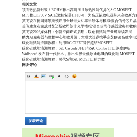
相关文章
顶面散热新封装！ROHM推出高耐压且散热性能优异的SiC MOSFET
MPS推出1700V SiC反激控制器HF1070，为高压辅助电源带来高效新方
英飞凌在德国德累斯顿启用全球最大功率半导体与模拟/混合信号芯片晶
英飞凌宣布完成对艾迈斯欧司朗非光学模拟/混合信号传感器业务的收购
英飞凌2026媒体日：创新空间正式启用，以创新赋能产业可持续发展
助力AI服务器与数据中心能效升级，大联大诠鼎携手东芝解读高效率电
碳化硅赋能浪潮教程：利用SiC CJFET替代超结MOSFET
碳化硅赋能浪潮教程：SiC Cascode JFET与SiC Combo JFET深度解析
Wolfspeed 发布新一代技术，推出业界最低导通电阻的碳化硅 MOSFET
碳化硅赋能浪潮教程：替代Si和SiC MOSFET的方案
网友评论
发表评论