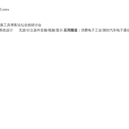
Cortex
展
工具
博客
论坛
在线研讨会
系统设计
无源/分立器件
音频/视频/显示
应用频道：
消费电子
工业/测控
汽车电子
通