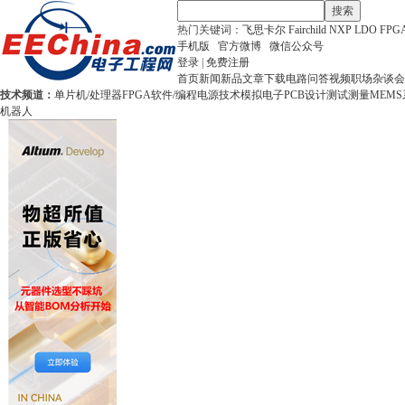
搜索
热门关键词：
飞思卡尔
Fairchild
NXP
LDO
FPG
手机版
官方微博
微信公众号
登录
|
免费注册
首页
新闻
新品
文章
下载
电路
问答
视频
职场
杂谈
会
技术频道：
单片机/处理器
FPGA
软件/编程
电源技术
模拟电子
PCB设计
测试测量
MEMS
机器人