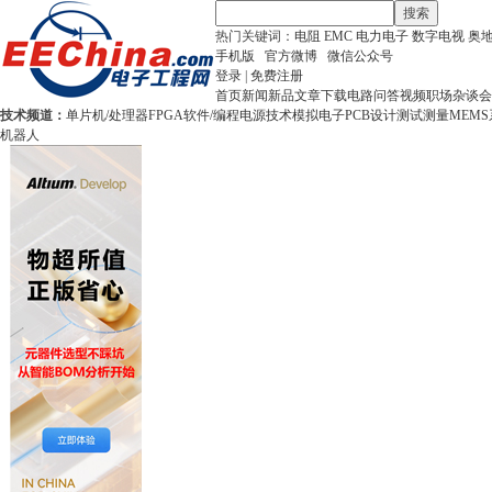
搜索
热门关键词：
电阻
EMC
电力电子
数字电视
奥
手机版
官方微博
微信公众号
登录
|
免费注册
首页
新闻
新品
文章
下载
电路
问答
视频
职场
杂谈
会
技术频道：
单片机/处理器
FPGA
软件/编程
电源技术
模拟电子
PCB设计
测试测量
MEMS
机器人