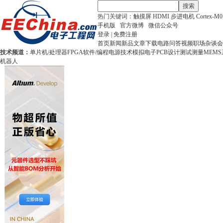
搜索
热门关键词：
触摸屏
HDMI
步进电机
Cortex-M0
手机版
官方微博
微信公众号
登录
|
免费注册
首页
新闻
新品
文章
下载
电路
问答
视频
职场
杂谈
会
技术频道：
单片机/处理器
FPGA
软件/编程
电源技术
模拟电子
PCB设计
测试测量
MEMS
机器人