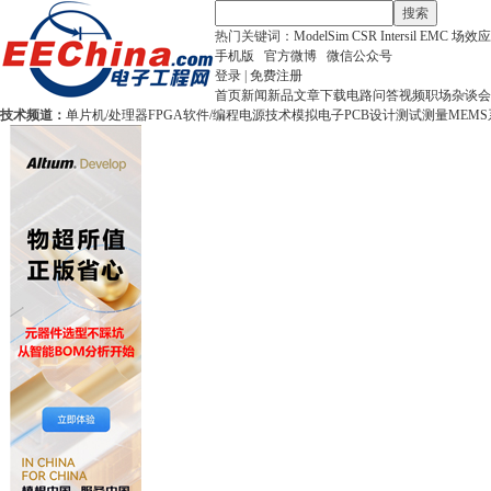
搜索
热门关键词：
ModelSim
CSR
Intersil
EMC
场效应
手机版
官方微博
微信公众号
登录
|
免费注册
首页
新闻
新品
文章
下载
电路
问答
视频
职场
杂谈
会
技术频道：
单片机/处理器
FPGA
软件/编程
电源技术
模拟电子
PCB设计
测试测量
MEMS