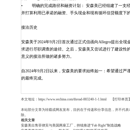
• 明确的完成路径和融资计划： 安森美已经组建了一支
并打算利用已承诺的融资、手头现金和现有循环信贷额度下
接洽历史
安森美于2024年9月2日首次通过正式信函向Allegro提出
求进行尽职调查的途径。之后，安森美又尝试进行了建设性的接触，
意义的接洽所做的诸多努力。
自2024年9月2日以来，安森美的要求始终如一：希望通
的最终完成。
本文地址：
https://www.eechina.com/thread-883240-1-1.html
【打印本页
本站部分文章为转载或网友发布，目的在于传递和分享信息，并不代表
除。
相关文章
安森美出售菲律宾与美国两座工厂，持续推进“Fab Right”制造战略