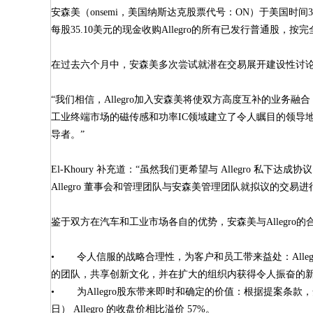
安森美（onsemi，美国纳斯达克股票代号：ON）于美国时间3月5日披
每股35.10美元的现金收购Allegro的所有已发行普通股
在过去六个月中，安森美多次尝试就潜在交易展开建设性讨论。最新的
“我们相信，Allegro加入安森美将使双方高度互补的业务融合，让
工业终端市场的磁传感和功率IC领域建立了令人瞩目的领导地
导者。”
El-Khoury 补充道：“虽然我们更希望与 Allegro 
Allegro 董事会和管理团队与安森美管理团队就拟议的交易进行
鉴于双方在汽车和工业市场各自的优势，安森美与Allegro
• 令人信服的战略合理性，为客户和员工带来益处：Alle
的团队，共享创新文化，并在扩大的组织内获得令人振奋的
• 为Allegro股东带来即时和确定的价值：根据提案条款，安森
日） Allegro 的收盘价相比溢价 57%。