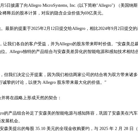
露了向Allegro MicroSystems, Inc. (以下简称"Allegro
，按完全稀释后的股本计算，对应的隐含企业价值为69亿美元。
提案于2025年2月12日提交给Allegro，相比2024年9月2日提交的
我们各自的客户受益，并为Allegro的股东带来即时价值。”安森美总裁兼首席执行官
位。Allegro独特的产品组合与安森美差异化的智能电源和感知技术相
私下达成协议，但我们决定公开提案，因为我们相信两家公司的结合将为双方带来诸多
诚挚的讨论，以便为 Allegro 股东带来最大化的价值。”
的合并将在战略上形成天然的契合：
gro的产品组合补足了安森美的智能电源与感知阵容，巩固了安森美在汽
新发展机会。
美提出的每股 35.10 美元的全现金收购要约，与 2025 年 2 月 28 