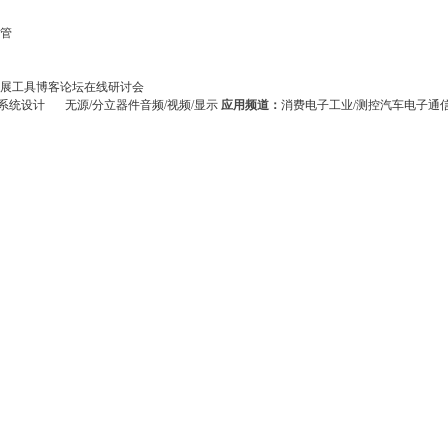
管
展
工具
博客
论坛
在线研讨会
系统设计
无源/分立器件
音频/视频/显示
应用频道：
消费电子
工业/测控
汽车电子
通