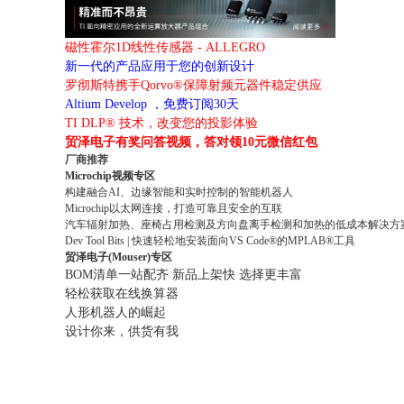
磁性霍尔1D线性传感器 - ALLEGRO
新一代的产品应用于您的创新设计
罗彻斯特携手Qorvo®保障射频元器件稳定供应
Altium Develop ，免费订阅30天
TI DLP® 技术，改变您的投影体验
贸泽电子有奖问答视频，答对领10元微信红包
厂商推荐
Microchip视频专区
构建融合AI、边缘智能和实时控制的智能机器人
Microchip以太网连接，打造可靠且安全的互联
汽车辐射加热、座椅占用检测及方向盘离手检测和加热的低成本解决方
Dev Tool Bits | 快速轻松地安装面向VS Code®的MPLAB®工具
贸泽电子(Mouser)专区
BOM清单一站配齐 新品上架快 选择更丰富
轻松获取在线换算器
人形机器人的崛起
设计你来，供货有我