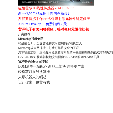
磁性霍尔1D线性传感器 - ALLEGRO
新一代的产品应用于您的创新设计
罗彻斯特携手Qorvo®保障射频元器件稳定供应
Altium Develop ，免费订阅30天
贸泽电子有奖问答视频，答对领10元微信红包
厂商推荐
Microchip视频专区
构建融合AI、边缘智能和实时控制的智能机器人
Microchip以太网连接，打造可靠且安全的互联
汽车辐射加热、座椅占用检测及方向盘离手检测和加热的低成本解决方
Dev Tool Bits | 快速轻松地安装面向VS Code®的MPLAB®工具
贸泽电子(Mouser)专区
BOM清单一站配齐 新品上架快 选择更丰富
轻松获取在线换算器
人形机器人的崛起
设计你来，供货有我