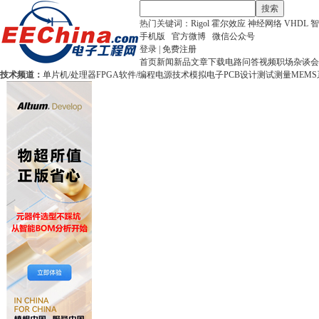
搜索
热门关键词：
Rigol
霍尔效应
神经网络
VHDL
智
手机版
官方微博
微信公众号
登录
|
免费注册
首页
新闻
新品
文章
下载
电路
问答
视频
职场
杂谈
会
技术频道：
单片机/处理器
FPGA
软件/编程
电源技术
模拟电子
PCB设计
测试测量
MEMS