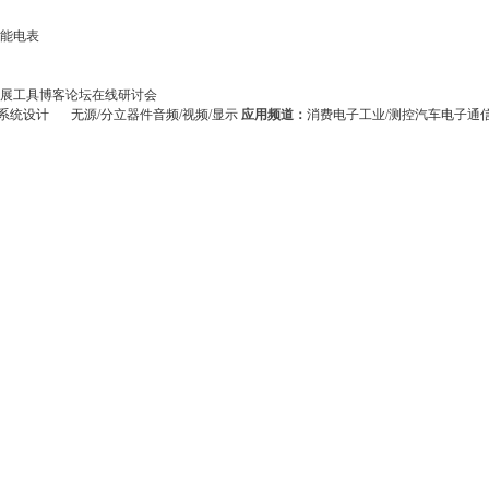
能电表
展
工具
博客
论坛
在线研讨会
系统设计
无源/分立器件
音频/视频/显示
应用频道：
消费电子
工业/测控
汽车电子
通