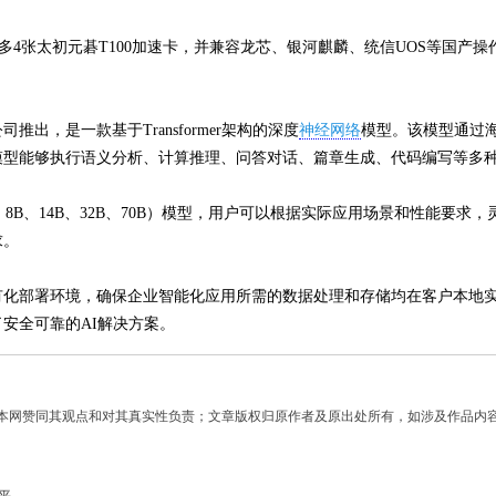
持最多4张太初元碁T100加速卡，并兼容龙芯、银河麒麟、统信UOS等国
推出，是一款基于Transformer架构的深度
神经网络
模型。该模型通过
k大模型能够执行语义分析、计算推理、问答对话、篇章生成、代码编写等多
7B、8B、14B、32B、70B）模型，用户可以根据实际应用场景和性能
求。
地私有化部署环境，确保企业智能化应用所需的数据处理和存储均在客户本
安全可靠的AI解决方案。
】
本网赞同其观点和对其真实性负责；文章版权归原作者及原出处所有，如涉及作品内