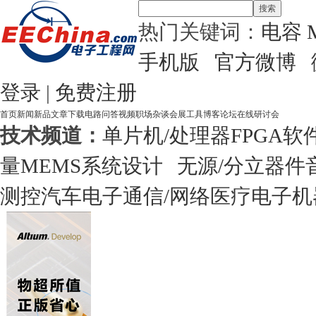
搜索
热门关键词：
电容
手机版
官方微博
登录
|
免费注册
首页
新闻
新品
文章
下载
电路
问答
视频
职场
杂谈
会展
工具
博客
论坛
在线研讨会
技术频道：
单片机/处理器
FPGA
软
量
MEMS
系统设计
无源/分立器件
测控
汽车电子
通信/网络
医疗电子
机