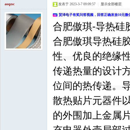
aoqzsc
发表于 2023-3-7 09:09:57
|
显示全部楼层
贸泽电子有奖问答视频，回答正确发放10元微
合肥傲琪-导热硅
合肥傲琪导热硅胶
性、优良的绝缘
传递热量的设计
位间的热传递。导
散热贴片元器件
的外围加上金属