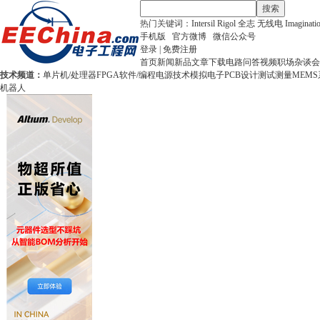
搜索
热门关键词：
Intersil
Rigol
全志
无线电
Imaginati
手机版
官方微博
微信公众号
登录
|
免费注册
首页
新闻
新品
文章
下载
电路
问答
视频
职场
杂谈
会
技术频道：
单片机/处理器
FPGA
软件/编程
电源技术
模拟电子
PCB设计
测试测量
MEMS
机器人