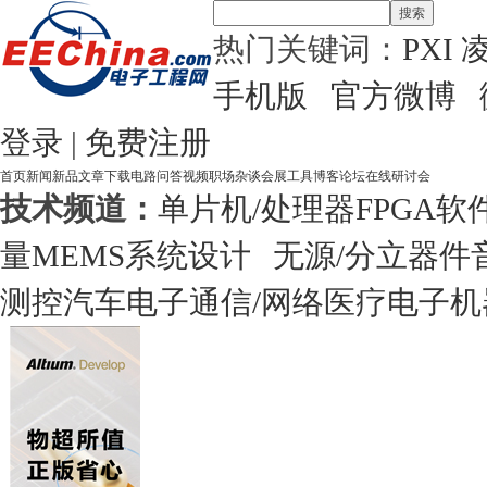
搜索
热门关键词：
PXI
手机版
官方微博
登录
|
免费注册
首页
新闻
新品
文章
下载
电路
问答
视频
职场
杂谈
会展
工具
博客
论坛
在线研讨会
技术频道：
单片机/处理器
FPGA
软
量
MEMS
系统设计
无源/分立器件
测控
汽车电子
通信/网络
医疗电子
机