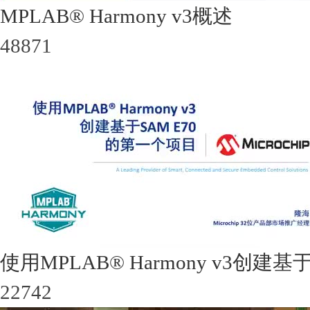
MPLAB® Harmony v3概述
48871
使用MPLAB® Harmony v3创建
22742