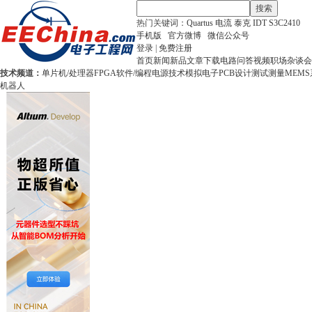
搜索
热门关键词：
Quartus
电流
泰克
IDT
S3C2410
手机版
官方微博
微信公众号
登录
|
免费注册
首页
新闻
新品
文章
下载
电路
问答
视频
职场
杂谈
会
技术频道：
单片机/处理器
FPGA
软件/编程
电源技术
模拟电子
PCB设计
测试测量
MEMS
机器人