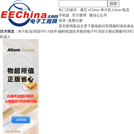
搜索
热门关键词：
微芯
uClinux
单片机
Linear
电流
手机版
官方微博
微信公众号
登录
|
免费注册
首页
新闻
新品
文章
下载
电路
问答
视频
职场
杂谈
会
技术频道：
单片机/处理器
FPGA
软件/编程
电源技术
模拟电子
PCB设计
测试测量
MEMS
机器人