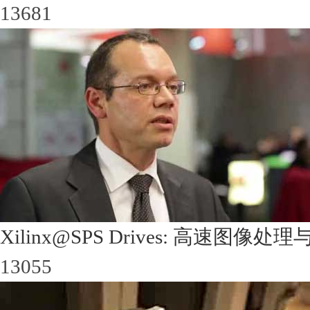
13681
Xilinx@SPS Drives: 高速图
13055