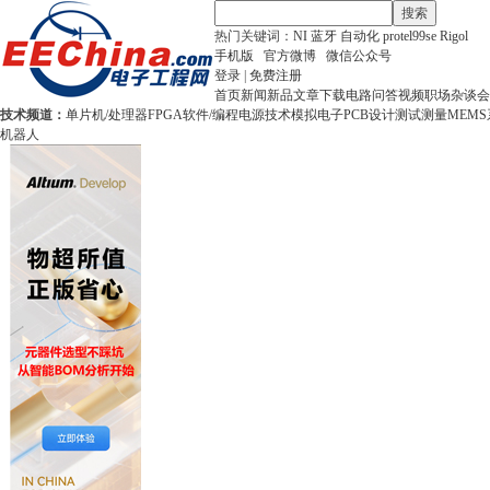
搜索
热门关键词：
NI
蓝牙
自动化
protel99se
Rigol
手机版
官方微博
微信公众号
登录
|
免费注册
首页
新闻
新品
文章
下载
电路
问答
视频
职场
杂谈
会
技术频道：
单片机/处理器
FPGA
软件/编程
电源技术
模拟电子
PCB设计
测试测量
MEMS
机器人