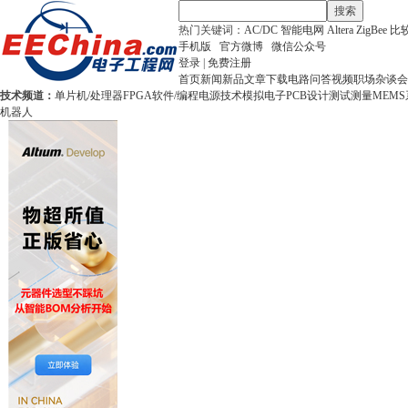
搜索
热门关键词：
AC/DC
智能电网
Altera
ZigBee
比
手机版
官方微博
微信公众号
登录
|
免费注册
首页
新闻
新品
文章
下载
电路
问答
视频
职场
杂谈
会
技术频道：
单片机/处理器
FPGA
软件/编程
电源技术
模拟电子
PCB设计
测试测量
MEMS
机器人