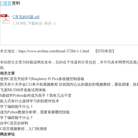
C语言
资料
C常见的问题.pdf
1.34 MB, 下载积分: 积分 -1
本文地址：
https://www.eechina.com/thread-57284-1-1.html
【打印本页】
本站部分文章为转载或网友发布，目的在于传递和分享信息，并不代表本网赞同其观
除。
相关文章
使用C语言开始学习Raspberry Pi Pico多核微控制器板
郭天祥十天学会C51单片机视频教程 目前国内公认的最好的视频教程，通俗易懂，容易
飞凌RK3568开发板试用体验
0基础学Python如何成为高手？我有几点干货
嵌入式有什么值得学习的软硬件技术
学了编程能干什么？
成为Python数据分析师，需要掌握哪些技能
学了编程能干什么？
自学C语言好材料
C语言视频教程，入门快滴很
网友评论