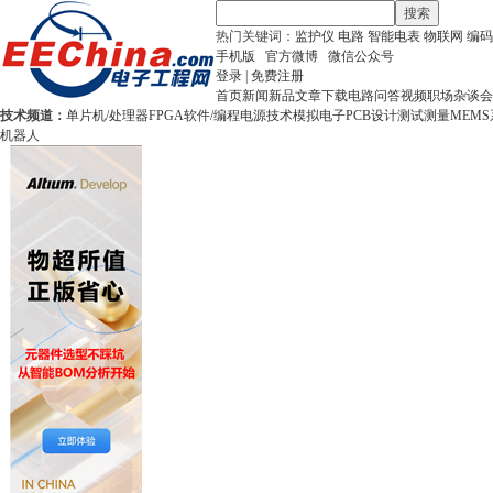
搜索
热门关键词：
监护仪
电路
智能电表
物联网
编码
手机版
官方微博
微信公众号
登录
|
免费注册
首页
新闻
新品
文章
下载
电路
问答
视频
职场
杂谈
会
技术频道：
单片机/处理器
FPGA
软件/编程
电源技术
模拟电子
PCB设计
测试测量
MEMS
机器人