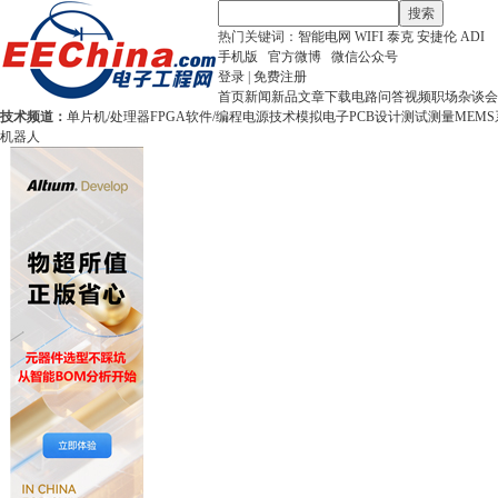
搜索
热门关键词：
智能电网
WIFI
泰克
安捷伦
ADI
手机版
官方微博
微信公众号
登录
|
免费注册
首页
新闻
新品
文章
下载
电路
问答
视频
职场
杂谈
会
技术频道：
单片机/处理器
FPGA
软件/编程
电源技术
模拟电子
PCB设计
测试测量
MEMS
机器人