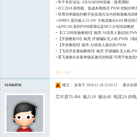
•
学子专区论坛- ADALM2000实验：脉宽调制
•
ZCC2618 高性能、低成本离线式 PWM 控制功率
•
常用功率级拓扑数字化实现方法与控制策略培训
•
AP8851 底压输入12-24V 大电流输出6-8A 降
•
dsPIC33C系列PWM原理以及MCC介绍培训教程
•
【CC3200实验教程8】疯壳·AI语音人脸识别-PW
•
【开源教程16】疯壳·开源编队无人机-PWM（电
•
【开发教程8】疯壳·AI语音人脸识别-PWM
•
【飞控开发基础教程9】疯壳·开源编队无人机-P
•
英飞凌推出全新单级反激式控制器 可用于电池充
回复
614464956
楼主
|
发表于 2018-11-28 12:43:12
|
显示全
芯片是TL494 输入18 输出40 电流