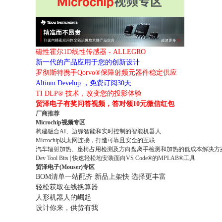
磁性霍尔1D线性传感器 - ALLEGRO
新一代的产品应用于您的创新设计
罗彻斯特携手Qorvo®保障射频元器件稳定供应
Altium Develop ，免费订阅30天
TI DLP® 技术，改变您的投影体验
贸泽电子有奖问答视频，答对领10元微信红包
厂商推荐
Microchip视频专区
构建融合AI、边缘智能和实时控制的智能机器人
Microchip以太网连接，打造可靠且安全的互联
汽车辐射加热、座椅占用检测及方向盘离手检测和加热的低成本解决方
Dev Tool Bits | 快速轻松地安装面向VS Code®的MPLAB®工具
贸泽电子(Mouser)专区
BOM清单一站配齐 新品上架快 选择更丰富
轻松获取在线换算器
人形机器人的崛起
设计你来，供货有我