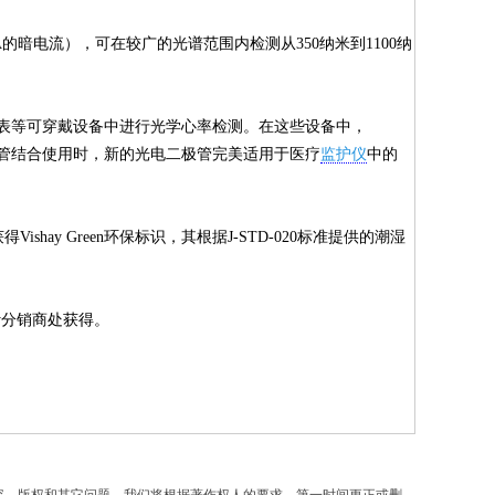
 nA的暗电流），可在较广的光谱范围内检测从350纳米到1100纳
和智能手表等可穿戴设备中进行光学心率检测。在这些设备中，
二极管结合使用时，新的光电二极管完美适用于医疗
监护仪
中的
ishay Green环保标识，其根据J-STD-020标准提供的潮湿
hay分销商处获得。