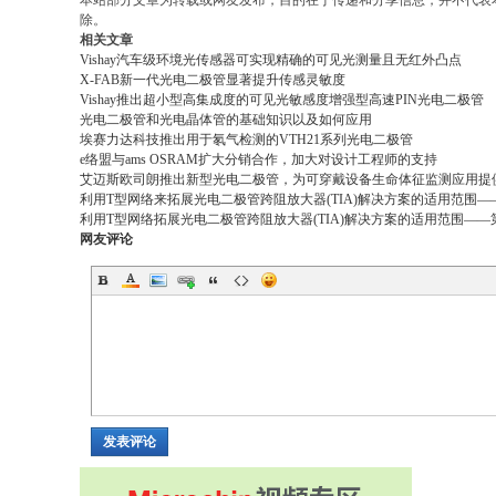
本站部分文章为转载或网友发布，目的在于传递和分享信息，并不代表
除。
相关文章
Vishay汽车级环境光传感器可实现精确的可见光测量且无红外凸点
X-FAB新一代光电二极管显著提升传感灵敏度
Vishay推出超小型高集成度的可见光敏感度增强型高速PIN光电二极管
光电二极管和光电晶体管的基础知识以及如何应用
埃赛力达科技推出用于氡气检测的VTH21系列光电二极管
e络盟与ams OSRAM扩大分销合作，加大对设计工程师的支持
艾迈斯欧司朗推出新型光电二极管，为可穿戴设备生命体征监测应用提
利用T型网络来拓展光电二极管跨阻放大器(TIA)解决方案的适用范围
利用T型网络拓展光电二极管跨阻放大器(TIA)解决方案的适用范围—
网友评论
发表评论