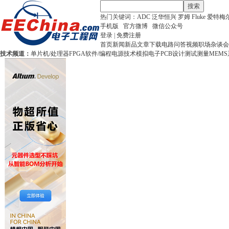
搜索
热门关键词：
ADC
泛华恒兴
罗姆
Fluke
爱特梅
手机版
官方微博
微信公众号
登录
|
免费注册
首页
新闻
新品
文章
下载
电路
问答
视频
职场
杂谈
会
技术频道：
单片机/处理器
FPGA
软件/编程
电源技术
模拟电子
PCB设计
测试测量
MEMS