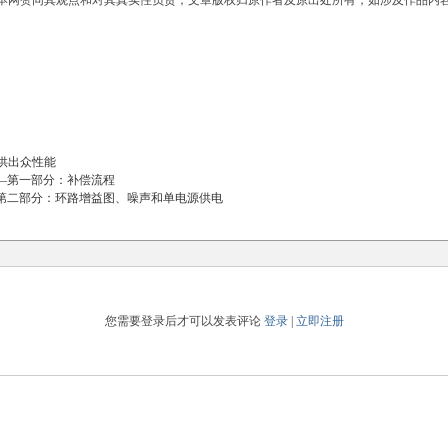
本网赞同其观点和对其真实性负责；文章版权归原作者及原出处所有，如涉及作品内
供出众性能
——第一部分：补偿流程
—第二部分：环路增益图、噪声和单电源供电
您需要登录后才可以发表评论
登录
|
立即注册