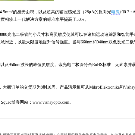
4.5mm²的感光面积，以及超高的辐照感光度（28μA的反向光
电流
和0.2
灵敏度相较上一代解决方案的标准水平提高了30%。
时，VEMD8080光电二极管的小尺寸和高灵敏度使其可以在诸如运动追踪器
域附近，以最大限度地提升信号强度。当与660nm和940nm双色发光
温度范围以及950nm波长的峰值灵敏度。该光电二极管符合RoHS标准，无卤素并获得V
额订单的交货期为8到10周。产品演示板可从MikroElektronika和Vis
Squad博客网站：
www.vishayopto.com
。
】