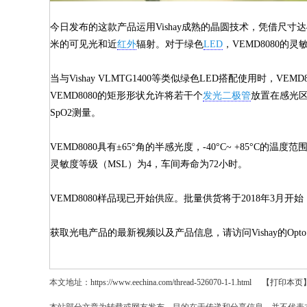
今日发布的这款产品运用Vishay成熟的晶圆技术，凭借尺寸达
米的可见光和近
红外
辐射。对于绿色
LED
，VEMD8080的
当与Vishay VLMTG1400等类似绿色LED搭配使用
VEMD8080的矩形形状允许将若干个
发光二极管
放置在感光区
SpO2测量。
VEMD8080具有±65°角的半感光度，-40°C~ +85°C的
灵敏度等级（MSL）为4，车间寿命为72小时。
VEMD8080样品现已开始供应。批量供货将于2018年3月开始，大
获取光电产品的最新视频以及产品信息，请访问Vishay的Opto 
本文地址：
https://www.eechina.com/thread-526070-1-1.html
【打印本页