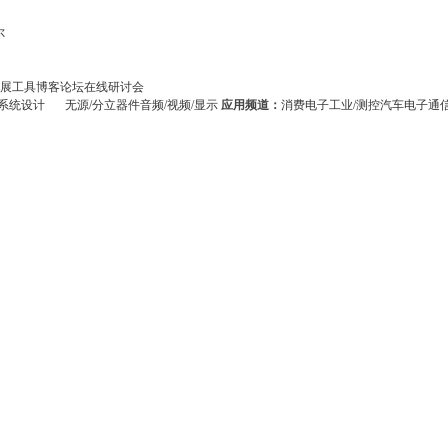
尔
展
工具
博客
论坛
在线研讨会
系统设计
无源/分立器件
音频/视频/显示
应用频道：
消费电子
工业/测控
汽车电子
通