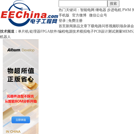
搜索
热门关键词：
智能电网
继电器
步进电机
PWM
手机版
官方微博
微信公众号
登录
|
免费注册
首页
新闻
新品
文章
下载
电路
问答
视频
职场
杂谈
会
技术频道：
单片机/处理器
FPGA
软件/编程
电源技术
模拟电子
PCB设计
测试测量
MEMS
机器人