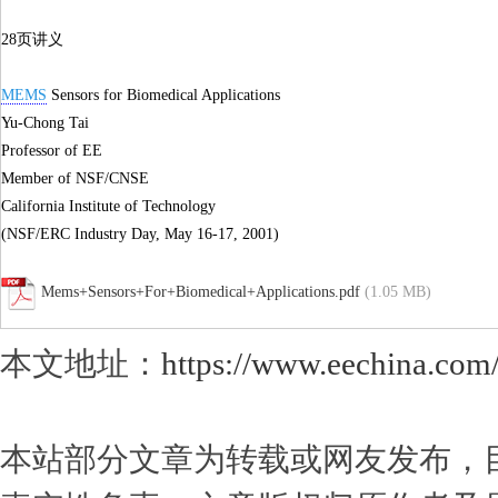
28页讲义
MEMS
Sensors for Biomedical Applications
Yu-Chong Tai
Professor of EE
Member of NSF/CNSE
California Institute of Technology
(NSF/ERC Industry Day, May 16-17, 2001)
Mems+Sensors+For+Biomedical+Applications.pdf
(1.05 MB)
本文地址：
https://www.eechina.com
本站部分文章为转载或网友发布，