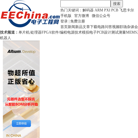
搜索
热门关键词：
解码器
ARM
PXI
PCB
飞思卡尔
手机版
官方微博
微信公众号
登录
|
免费注册
首页
新闻
新品
文章
下载
电路
问答
视频
职场
杂谈
会
技术频道：
单片机/处理器
FPGA
软件/编程
电源技术
模拟电子
PCB设计
测试测量
MEMS
机器人