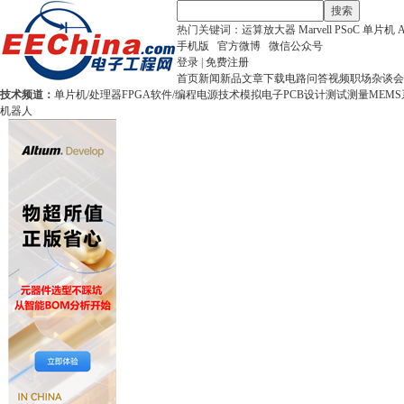
搜索
热门关键词：
运算放大器
Marvell
PSoC
单片机
手机版
官方微博
微信公众号
登录
|
免费注册
首页
新闻
新品
文章
下载
电路
问答
视频
职场
杂谈
会
技术频道：
单片机/处理器
FPGA
软件/编程
电源技术
模拟电子
PCB设计
测试测量
MEMS
机器人