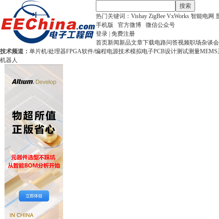
搜索
热门关键词：
Vishay
ZigBee
VxWorks
智能电网
手机版
官方微博
微信公众号
登录
|
免费注册
首页
新闻
新品
文章
下载
电路
问答
视频
职场
杂谈
会
技术频道：
单片机/处理器
FPGA
软件/编程
电源技术
模拟电子
PCB设计
测试测量
MEMS
机器人