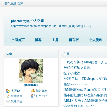
立即注册
登录
phoenixmy的个人空间
https://www.eechina.com/space-uid-20.html
[收藏]
[复制]
[RSS]
空间首页
博客
主题
留言板
个人资料
头像
主题
下周有个神马ARM的会有人
居然还有这么首歌
提个小建议
M0学习贴---TK Scope是支持
船票~~~~~~~~~
phoenixmy
IBM推出Mote Runner项目
收听TA
加为好友
能不能赶紧把那啥宝马破解的
给我留言
打个招呼
ARM的反击：ARM推出服务
发送消息
温总理秒杀奥巴马ZZ