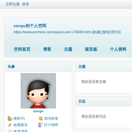
立即注册
登录
xzwqw的个人空间
https://www.eechina.com/space-uid-176689.html
[收藏]
[复制]
[RSS]
空间首页
博客
主题
留言板
个人资料
头像
主题
现在还没有主题
日志
xzwqw
现在还没有日志
收听TA
加为好友
给我留言
打个招呼
发送消息