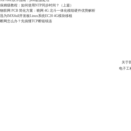
Air780E软件指南：json数据处理
保姆级教程：如何使用NTP同步时间？（上篇）
物联网 PCB 简化方案：晓网 4G 北斗一体化模组硬件优势解析
迅为IMX6ull开发板Linux系统EC20 4G模块移植
断网怎么办？先搞懂TCP断链续连
关于
电子工