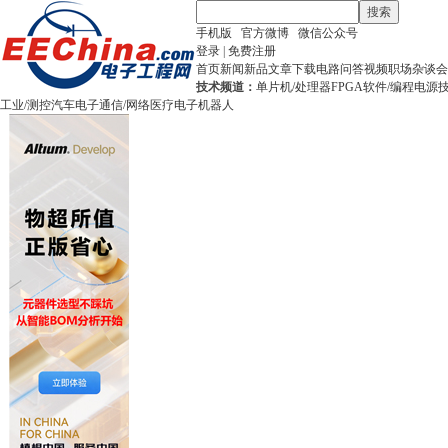
搜索
手机版
官方微博
微信公众号
登录
|
免费注册
首页
新闻
新品
文章
下载
电路
问答
视频
职场
杂谈
会
技术频道：
单片机/处理器
FPGA
软件/编程
电源
工业/测控
汽车电子
通信/网络
医疗电子
机器人