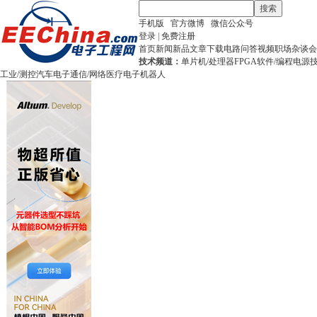
搜索
手机版
官方微博
微信公众号
登录
|
免费注册
首页
新闻
新品
文章
下载
电路
问答
视频
职场
杂谈
会
技术频道：
单片机/处理器
FPGA
软件/编程
电源
工业/测控
汽车电子
通信/网络
医疗电子
机器人