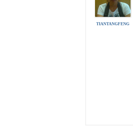
TIANTANGFENG
子
工