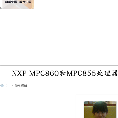
x
隐私提醒
电
›
›