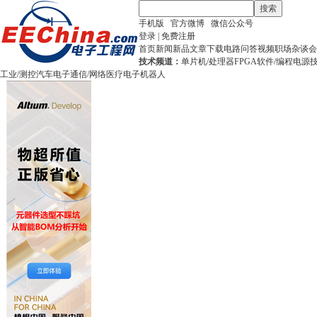
搜索
手机版
官方微博
微信公众号
登录
|
免费注册
首页
新闻
新品
文章
下载
电路
问答
视频
职场
杂谈
会
技术频道：
单片机/处理器
FPGA
软件/编程
电源
工业/测控
汽车电子
通信/网络
医疗电子
机器人