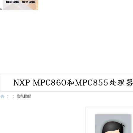
x
隐私提醒
电
›
›