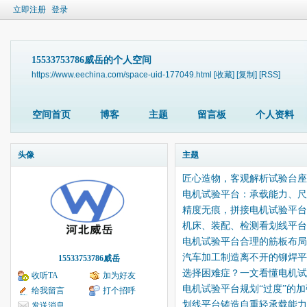
立即注册
登录
15533753786威岳的个人空间
https://www.eechina.com/space-uid-177049.html
[收藏]
[复制]
[RSS]
空间首页
博客
主题
留言板
个人资料
头像
主题
匠心造物，客观解析试验台座
电机试验平台：承载能力、尺
精度无痕，拼接电机试验平台
机床、装配、检测看划线平台
电机试验平台合理的筋板布局
汽车加工制造离不开的铆焊平
15533753786威岳
选择困难症？一文看懂电机试
收听TA
加为好友
电机试验平台规划“过度”的加
给我留言
打个招呼
划线平台铸造自重轻承载能力
发送消息