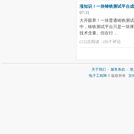
涨知识！一块铸铁测试平台成
07-31
大开眼界！一块普通铸铁测试
中，铸铁测试平台只是一块厚
技术含量。但在行 ...
(12)次阅读
|
(0)个评论
关于我们
-
服务条款
-
使
电子工程网
© 版权所有
京I