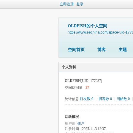
立即注册
登录
OLDFISH的个人空间
https://www.eechina.com/space-uid-177
空间首页
博客
主题
个人资料
OLDFISH
(UID: 177037)
空间访问量
27
统计信息
好友数 0
|
博客数 0
|
回帖数 0
|
活跃概况
用户组
佃户
注册时间
2025-11-3 12:37