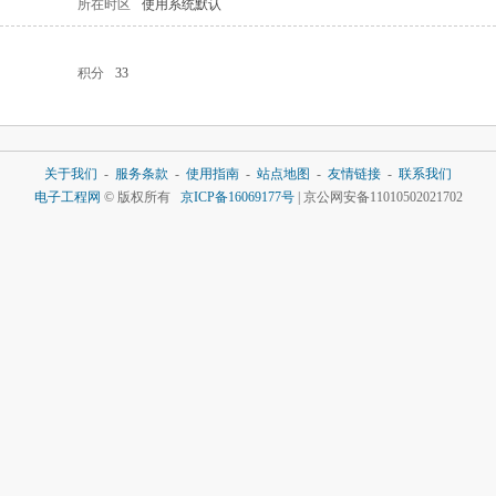
所在时区
使用系统默认
积分
33
关于我们
-
服务条款
-
使用指南
-
站点地图
-
友情链接
-
联系我们
电子工程网
© 版权所有
京ICP备16069177号
| 京公网安备11010502021702