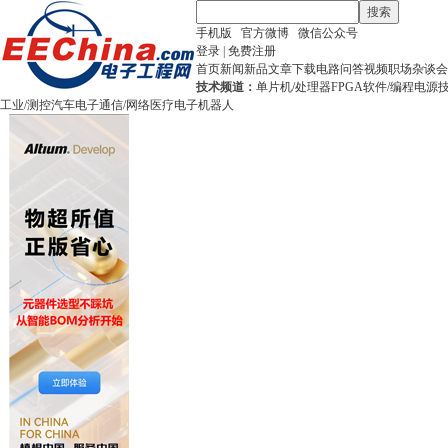
搜索
手机版
官方微博
微信公众号
登录
|
免费注册
首页
新闻
新品
文章
下载
电路
问答
视频
职场
杂谈
会
技术频道：
单片机/处理器
FPGA
软件/编程
电源
工业/测控
汽车电子
通信/网络
医疗电子
机器人