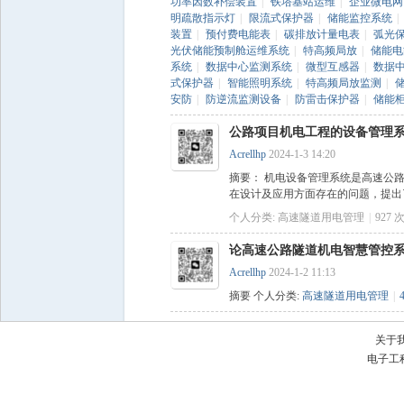
功率因数补偿装置
|
铁塔基站运维
|
企业微电网
明疏散指示灯
|
限流式保护器
|
储能监控系统
|
装置
|
预付费电能表
|
碳排放计量电表
|
弧光
光伏储能预制舱运维系统
|
特高频局放
|
储能电
系统
|
数据中心监测系统
|
微型互感器
|
数据
式保护器
|
智能照明系统
|
特高频局放监测
|
安防
|
防逆流监测设备
|
防雷击保护器
|
储能
公路项目机电工程的设备管理
子
Acrellhp
2024-1-3 14:20
摘要： 机电设备管理系统是高速公
在设计及应用方面存在的问题，提出
个人分类:
高速隧道用电管理
|
927
论高速公路隧道机电智慧管控
Acrellhp
2024-1-2 11:13
摘要
个人分类:
高速隧道用电管理
|
工
关于
电子工