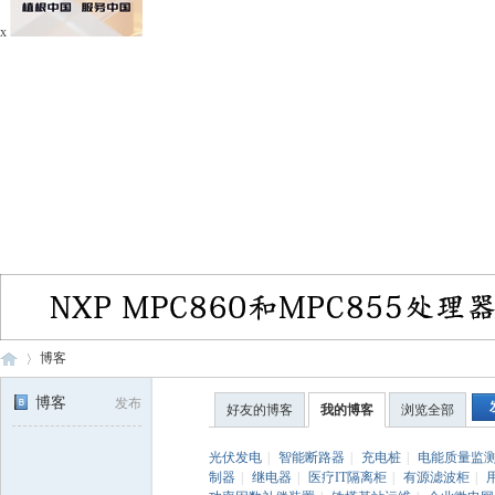
x
博客
博客
发布
好友的博客
我的博客
浏览全部
电
›
光伏发电
|
智能断路器
|
充电桩
|
电能质量监
制器
|
继电器
|
医疗IT隔离柜
|
有源滤波柜
|