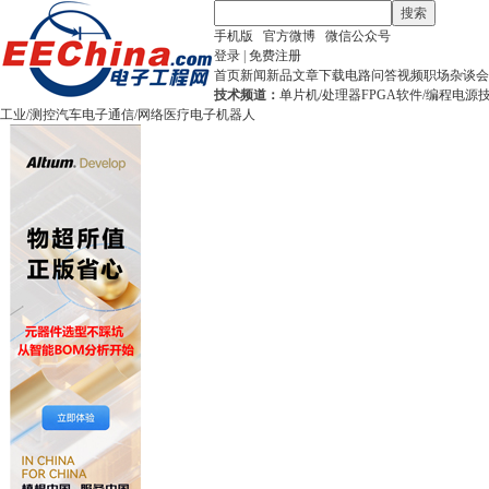
搜索
手机版
官方微博
微信公众号
登录
|
免费注册
首页
新闻
新品
文章
下载
电路
问答
视频
职场
杂谈
会
技术频道：
单片机/处理器
FPGA
软件/编程
电源
工业/测控
汽车电子
通信/网络
医疗电子
机器人