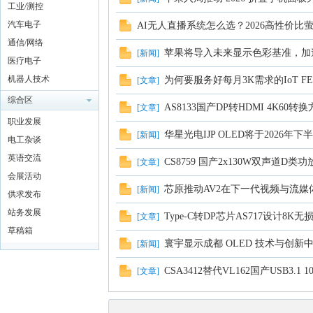
工业/测控
汽车电子
AI无人直播系统怎么选？2026高性价比
通信/网络
苹果将导入未来显示色彩基准，加
[
新闻
]
医疗电子
机器人技术
为何要服务好每月3K需求的IoT F
[
文章
]
综合区
AS8133国产DP转HDMI 4K60转
[
文章
]
职业发展
华星光电IJP OLED将于202
[
新闻
]
电工杂谈
英语交流
CS8759 国产2x130W双声道D
[
文章
]
会展活动
芯原推动AV2在下一代视频与流媒
[
新闻
]
供求发布
站务发展
Type-C转DP芯片AS717设计8K
[
文章
]
草稿箱
寰宇显示成都 OLED 技术与创
[
新闻
]
CSA3412替代VL162国产USB3.1
[
文章
]