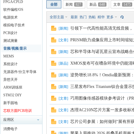
FPGA/CPLD
全部
新闻
827
新品
648
文章
1475
软件编程/OS
全部主题
最新
热门
热帖
精华
更多
电源技术
模拟电子技术
引领下一代高性能高清无线音频， 炬芯
[
新闻
]
PCB设计
PRISM助力成像应用上市时间缩
[
文章
]
测试测量
音频/视频/显示
芯和半导体与诺瓦星云宣布战略合作
[
新闻
]
MEMS
XMOS发布可在嘈杂环境中仍能清晰拾音的
[
新品
]
系统设计
无源器件/分立半导体
逆势增长18.8%！Omdia最新预
[
新闻
]
异想天开
三星发布Flex Titanium钛合金显
[
新闻
]
ARM训练班
STM32 DIY
巧用图像传感器模块参考设计（PR
[
文章
]
新手园地
杰理AC210N芯片方案一发多收标
[
文章
]
芯联方圆PCB培训
应用区
芯片公司参展：如何做到“展有所获
[
文章
]
消费电子
苹果入局推动 2026 折叠手机面板
[
新闻
]