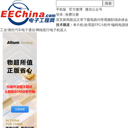
搜索
手机版
官方微博
微信公众号
登录
|
免费注册
首页
新闻
新品
文章
下载
电路
问答
视频
职场
杂谈
会
技术频道：
单片机/处理器
FPGA
软件/编程
电源
工业/测控
汽车电子
通信/网络
医疗电子
机器人