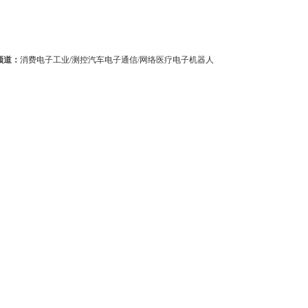
频道：
消费电子
工业/测控
汽车电子
通信/网络
医疗电子
机器人