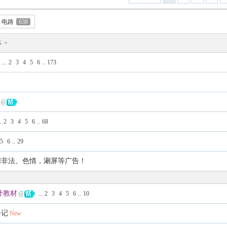
电路
638
多
...
2
3
4
5
6
..
173
.
2
3
4
5
6
..
68
5
6
..
29
切非法、色情，涮屏等广告！
计教材
...
2
3
4
5
6
..
10
手记
New