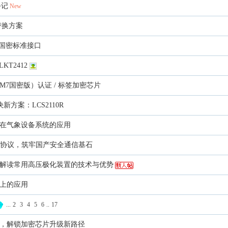
手记
New
 替换方案
F国密标准接口
T2412
（SM7国密版）认证 / 标签加密芯片
新方案：LCS2110R
芯片在气象设备系统的应用
LCP协议，筑牢国产安全通信基石
解读常用高压极化装置的技术与优势
人上的应用
...
2
3
4
5
6
..
17
2016，解锁加密芯片升级新路径