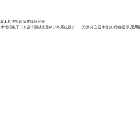
展
工具
博客
论坛
在线研讨会
技术
模拟电子
PCB设计
测试测量
MEMS
系统设计
无源/分立器件
音频/视频/显示
应用