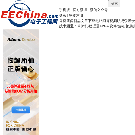
搜索
手机版
官方微博
微信公众号
登录
|
免费注册
首页
新闻
新品
文章
下载
电路
问答
视频
职场
杂谈
会
技术频道：
单片机/处理器
FPGA
软件/编程
电源