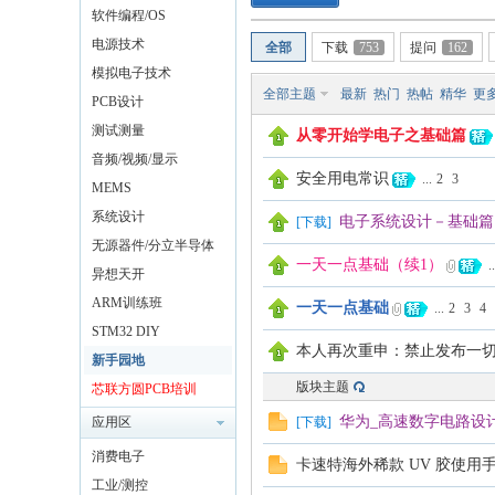
软件编程/OS
电源技术
全部
下载
753
提问
162
模拟电子技术
全部主题
最新
热门
热帖
精华
更
PCB设计
测试测量
从零开始学电子之基础篇
音频/视频/显示
安全用电常识
...
2
3
MEMS
系统设计
电子系统设计－基础篇
[
下载
]
无源器件/分立半导体
一天一点基础（续1）
..
异想天开
ARM训练班
一天一点基础
...
2
3
4
STM32 DIY
本人再次重申：禁止发布一
新手园地
版块主题
芯联方圆PCB培训
华为_高速数字电路设
应用区
[
下载
]
消费电子
卡速特海外稀款 UV 胶使用
工业/测控