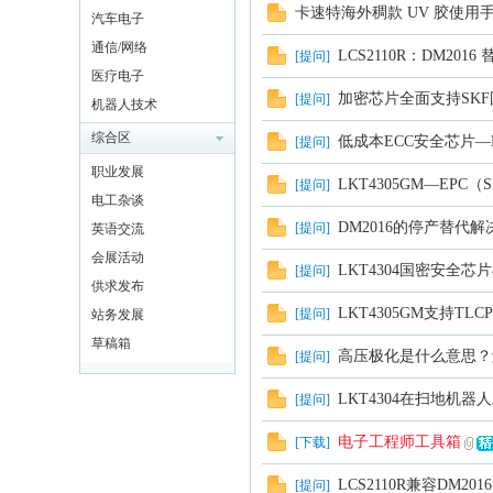
卡速特海外稠款 UV 胶使用
汽车电子
通信/网络
LCS2110R：DM2016
[
提问
]
医疗电子
加密芯片全面支持SK
[
提问
]
机器人技术
综合区
低成本ECC安全芯片—LK
[
提问
]
职业发展
LKT4305GM—EPC
[
提问
]
电工杂谈
DM2016的停产替代解决
[
提问
]
英语交流
会展活动
LKT4304国密安全
[
提问
]
供求发布
LKT4305GM支持T
[
提问
]
站务发展
草稿箱
高压极化是什么意思？
[
提问
]
LKT4304在扫地机器
[
提问
]
电子工程师工具箱
[
下载
]
LCS2110R兼容DM
[
提问
]